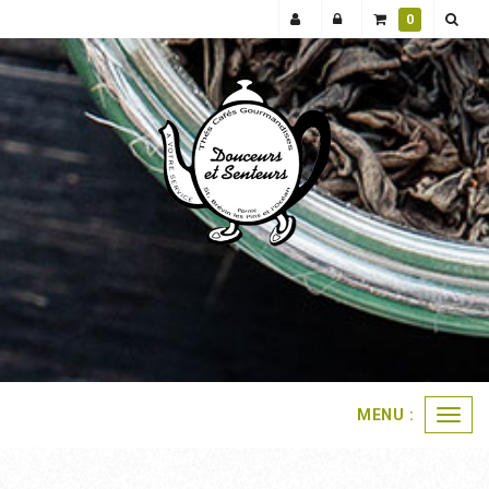
0
MENU :
Ouvri
le
menu