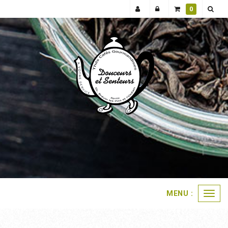
0
MENU :
Ouvri
le
menu